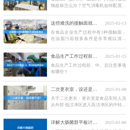
物超标怎么办？空气消毒机如何配置？
需要考虑哪些点？
这些难洗的接触面就交给泡沫清洁
2025-02-13
在食品企业生产过程中有3种接触面，
在油脂污垢较多条件是非常难以清洗
的：
食品生产工作过程前、中、后注意事项有哪些？
2025-01-15
食品生产工作过程前、中、后注意事项
有哪些？
二次更衣室，设还是不设？
2025-01-08
关于二次更衣：更衣室是食品车间人员
从外部 低洁净区进入高洁净区的中转区
域，在人员卫生设施中是最为重要的一
部分。目前有部分行业的强制标准 审查
详解大肠菌群平板计数法的操作要点
2025-01-06
细则中提及了二次更衣室。