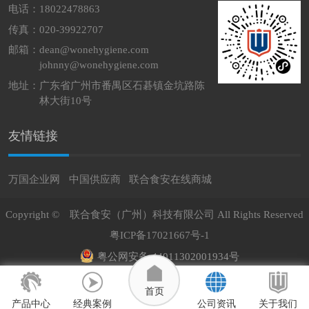
电话：18022478863
传真：020-39922707
邮箱：
dean@wonehygiene.com
johnny@wonehygiene.com
地址：
广东省广州市番禺区石碁镇金坑路陈
林大街10号
友情链接
万国企业网
中国供应商
联合食安在线商城
Copyright ©
联合食安（广州）科技有限公司
All Rights Reserved
粤ICP备17021667号-1
粤公网安备 44011302001934号
首页
产品中心
经典案例
公司资讯
关于我们